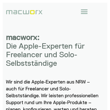
für Unternehmen
für Privatanwender
macworx Produkte
macworx:
Die Apple-Experten für
Freelancer und Solo-
Selbstständige
Wir sind die Apple-Experten aus NRW –
auch für Freelancer und Solo-
Selbstständige. Wir leisten professionellen
Support rund um Ihre Apple-Produkte –
planen, konfigurieren, warten und beraten